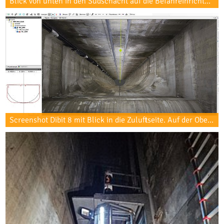
Blick von unten in den Südschacht auf die Befahreinrichtung während des 3D-Scans.
Screenshot Dibit 8 mit Blick in die Zuluftseite. Auf der Oberfläche des 3D-Modells lassen sich selbst feinste Risse ≥ 0,3 mm Öffnungsweite erkennen.