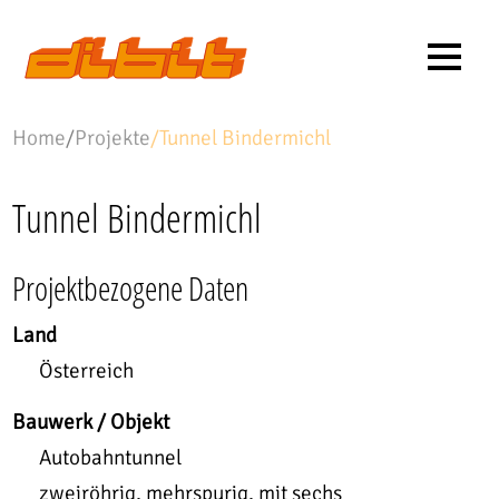
Home
/
Projekte
/
Tunnel Bindermichl
Tunnel Bindermichl
Projektbezogene Daten
Land
Österreich
Bauwerk / Objekt
Autobahntunnel
zweiröhrig, mehrspurig, mit sechs