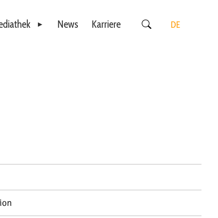
diathek
News
Karriere
DE
Videos
EN
Downloads
ion