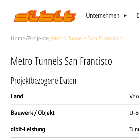
Unternehmen
D
Philosophie
Home
/
Projekte
/
Metro Tunnels San Francisco
Standorte
Unser Team
Metro Tunnels San Francisco
Projektbezogene Daten
Land
Ver
Bauwerk / Objekt
U-B
dibit-Leistung
Tun