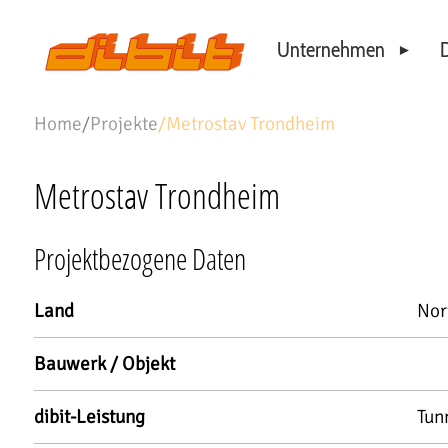
Unternehmen
D
Philosophie
Home
/
Projekte
/
Metrostav Trondheim
Standorte
Unser Team
Metrostav Trondheim
Projektbezogene Daten
Land
No
Bauwerk / Objekt
dibit-Leistung
Tun