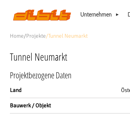
Unternehmen
D
Philosophie
Home
/
Projekte
/
Tunnel Neumarkt
Standorte
Unser Team
Tunnel Neumarkt
Projektbezogene Daten
Land
Öst
Bauwerk / Objekt