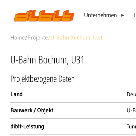
Unternehmen
D
Philosophie
Home
/
Projekte
/
U-Bahn Bochum, U31
Standorte
Unser Team
U-Bahn Bochum, U31
Projektbezogene Daten
Land
Deu
Bauwerk / Objekt
U-B
dibit-Leistung
Tun