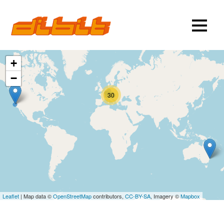
+
−
30
Leaflet
| Map data ©
OpenStreetMap
contributors,
CC-BY-SA
, Imagery ©
Mapbox